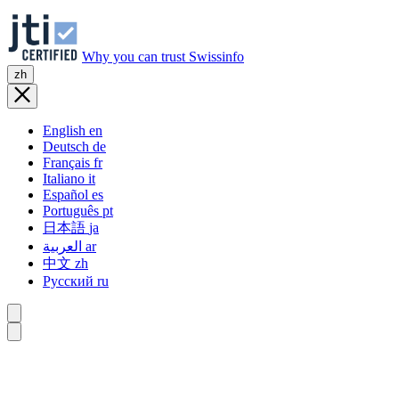
Why you can trust Swissinfo
zh
English
en
Deutsch
de
Français
fr
Italiano
it
Español
es
Português
pt
日本語
ja
العربية
ar
中文
zh
Русский
ru