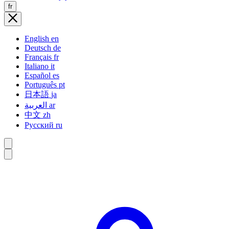
fr
English
en
Deutsch
de
Français
fr
Italiano
it
Español
es
Português
pt
日本語
ja
العربية
ar
中文
zh
Русский
ru