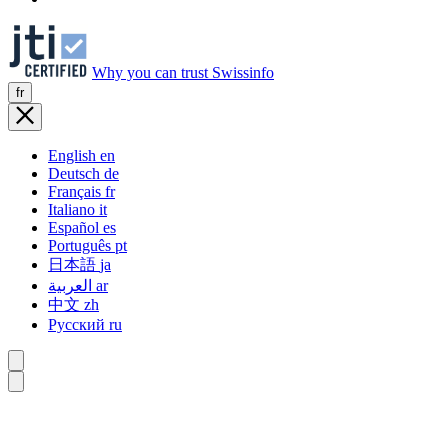
Why you can trust Swissinfo
fr
English
en
Deutsch
de
Français
fr
Italiano
it
Español
es
Português
pt
日本語
ja
العربية
ar
中文
zh
Русский
ru