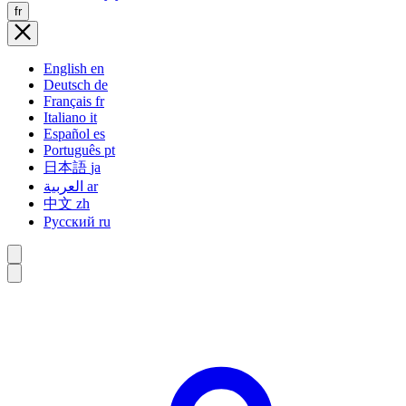
fr
English
en
Deutsch
de
Français
fr
Italiano
it
Español
es
Português
pt
日本語
ja
العربية
ar
中文
zh
Русский
ru