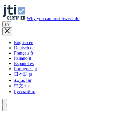
Why you can trust Swissinfo
zh
English
en
Deutsch
de
Français
fr
Italiano
it
Español
es
Português
pt
日本語
ja
العربية
ar
中文
zh
Русский
ru