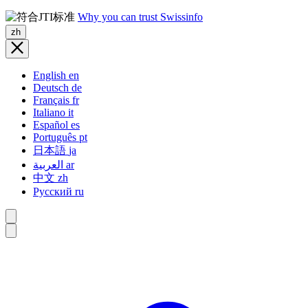
Why you can trust Swissinfo
zh
English
en
Deutsch
de
Français
fr
Italiano
it
Español
es
Português
pt
日本語
ja
العربية
ar
中文
zh
Русский
ru