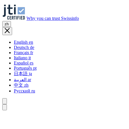
Why you can trust Swissinfo
zh
English
en
Deutsch
de
Français
fr
Italiano
it
Español
es
Português
pt
日本語
ja
العربية
ar
中文
zh
Русский
ru