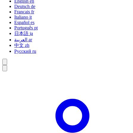
English
en
Deutsch
de
Français
fr
Italiano
it
Español
es
Português
pt
日本語
ja
العربية
ar
中文
zh
Русский
ru