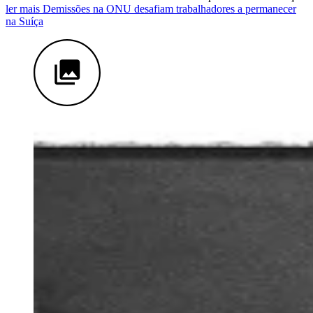
ler mais Demissões na ONU desafiam trabalhadores a permanecer
na Suíça