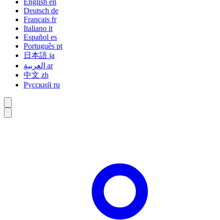
English
en
Deutsch
de
Français
fr
Italiano
it
Español
es
Português
pt
日本語
ja
العربية
ar
中文
zh
Русский
ru