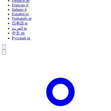
Deutsch
de
Français
fr
Italiano
it
Español
es
Português
pt
日本語
ja
العربية
ar
中文
zh
Русский
ru