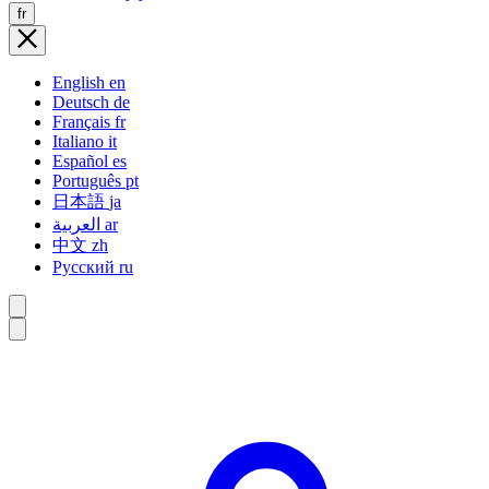
fr
English
en
Deutsch
de
Français
fr
Italiano
it
Español
es
Português
pt
日本語
ja
العربية
ar
中文
zh
Русский
ru