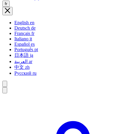
fr
English
en
Deutsch
de
Français
fr
Italiano
it
Español
es
Português
pt
日本語
ja
العربية
ar
中文
zh
Русский
ru