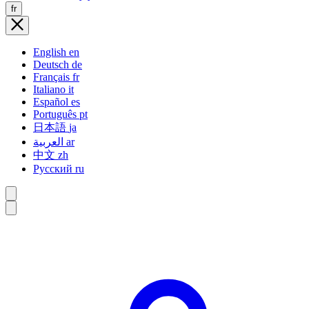
fr
English
en
Deutsch
de
Français
fr
Italiano
it
Español
es
Português
pt
日本語
ja
العربية
ar
中文
zh
Русский
ru