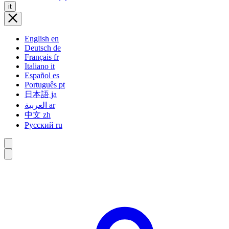
it
English
en
Deutsch
de
Français
fr
Italiano
it
Español
es
Português
pt
日本語
ja
العربية
ar
中文
zh
Русский
ru