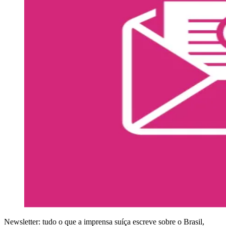
Newsletter: tudo o que a imprensa suíça escreve sobre o Brasil,