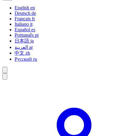
English
en
Deutsch
de
Français
fr
Italiano
it
Español
es
Português
pt
日本語
ja
العربية
ar
中文
zh
Русский
ru