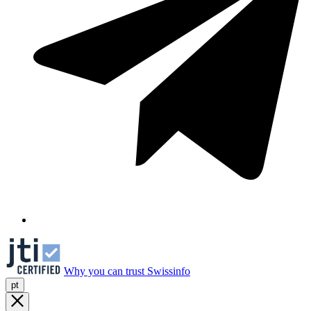
Why you can trust Swissinfo
pt