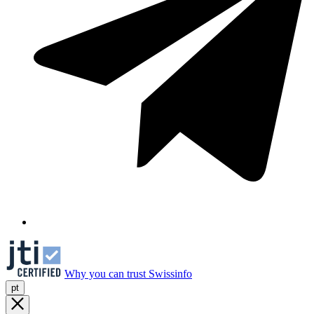
Why you can trust Swissinfo
pt