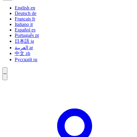
English
en
Deutsch
de
Français
fr
Italiano
it
Español
es
Português
pt
日本語
ja
العربية
ar
中文
zh
Русский
ru