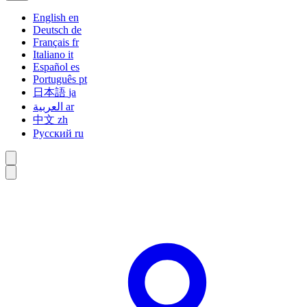
English
en
Deutsch
de
Français
fr
Italiano
it
Español
es
Português
pt
日本語
ja
العربية
ar
中文
zh
Русский
ru