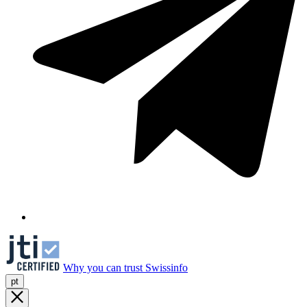
Why you can trust Swissinfo
pt