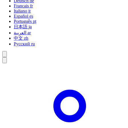
Deutsch
de
Français
fr
Italiano
it
Español
es
Português
pt
日本語
ja
العربية
ar
中文
zh
Русский
ru