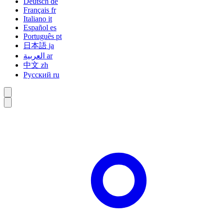
Deutsch
de
Français
fr
Italiano
it
Español
es
Português
pt
日本語
ja
العربية
ar
中文
zh
Русский
ru