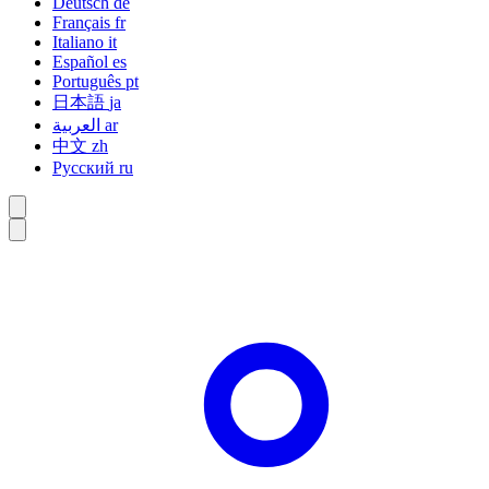
Deutsch
de
Français
fr
Italiano
it
Español
es
Português
pt
日本語
ja
العربية
ar
中文
zh
Русский
ru