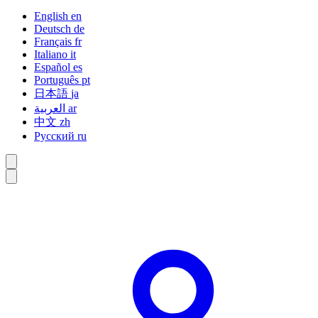
English
en
Deutsch
de
Français
fr
Italiano
it
Español
es
Português
pt
日本語
ja
العربية
ar
中文
zh
Русский
ru