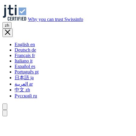
Why you can trust Swissinfo
zh
English
en
Deutsch
de
Français
fr
Italiano
it
Español
es
Português
pt
日本語
ja
العربية
ar
中文
zh
Русский
ru