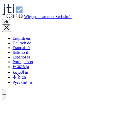
Why you can trust Swissinfo
zh
English
en
Deutsch
de
Français
fr
Italiano
it
Español
es
Português
pt
日本語
ja
العربية
ar
中文
zh
Русский
ru