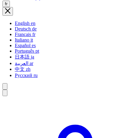
fr
English
en
Deutsch
de
Français
fr
Italiano
it
Español
es
Português
pt
日本語
ja
العربية
ar
中文
zh
Русский
ru