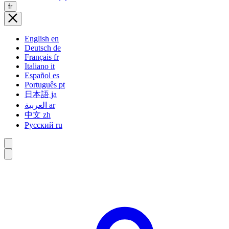
fr
English
en
Deutsch
de
Français
fr
Italiano
it
Español
es
Português
pt
日本語
ja
العربية
ar
中文
zh
Русский
ru