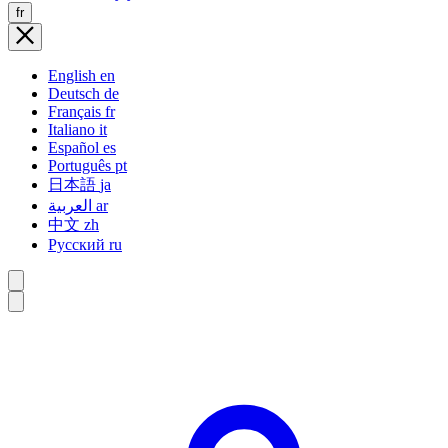
fr
English
en
Deutsch
de
Français
fr
Italiano
it
Español
es
Português
pt
日本語
ja
العربية
ar
中文
zh
Русский
ru