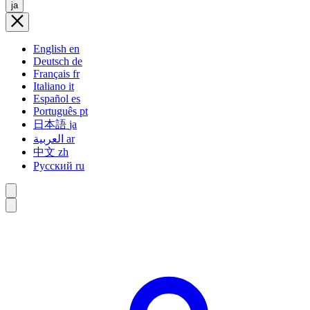
ja
English
en
Deutsch
de
Français
fr
Italiano
it
Español
es
Português
pt
日本語
ja
العربية
ar
中文
zh
Русский
ru