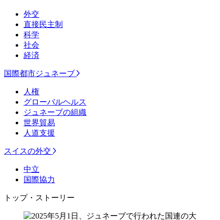
外交
直接民主制
科学
社会
経済
国際都市ジュネーブ
人権
グローバルヘルス
ジュネーブの組織
世界貿易
人道支援
スイスの外交
中立
国際協力
トップ・ストーリー