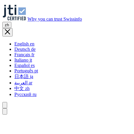
Why you can trust Swissinfo
zh
English
en
Deutsch
de
Français
fr
Italiano
it
Español
es
Português
pt
日本語
ja
العربية
ar
中文
zh
Русский
ru