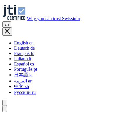
Why you can trust Swissinfo
zh
English
en
Deutsch
de
Français
fr
Italiano
it
Español
es
Português
pt
日本語
ja
العربية
ar
中文
zh
Русский
ru