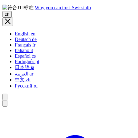
Why you can trust Swissinfo
zh
English
en
Deutsch
de
Français
fr
Italiano
it
Español
es
Português
pt
日本語
ja
العربية
ar
中文
zh
Русский
ru