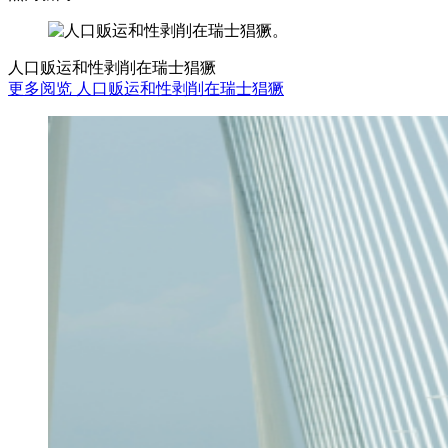
人口贩运和性剥削在瑞士猖獗
更多阅览 人口贩运和性剥削在瑞士猖獗