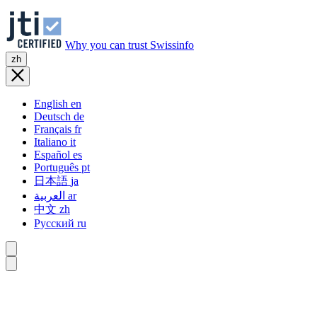
Why you can trust Swissinfo
zh
English
en
Deutsch
de
Français
fr
Italiano
it
Español
es
Português
pt
日本語
ja
العربية
ar
中文
zh
Русский
ru