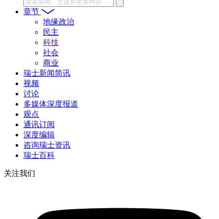
搜
索
章节
地缘政治
民主
科技
社会
商业
瑞士新闻简讯
视频
讨论
多媒体深度报道
观点
通讯订阅
深度编辑
咨询瑞士资讯
瑞士百科
关注我们