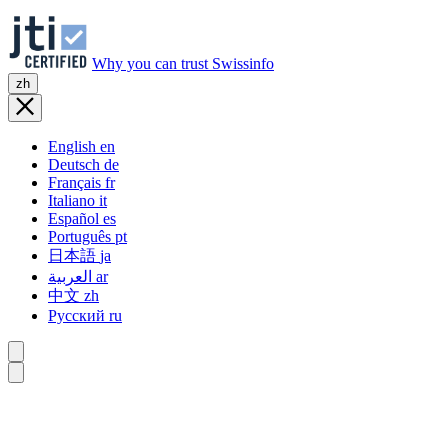
Why you can trust Swissinfo
zh
English
en
Deutsch
de
Français
fr
Italiano
it
Español
es
Português
pt
日本語
ja
العربية
ar
中文
zh
Русский
ru