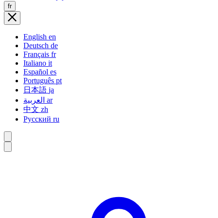
fr
English
en
Deutsch
de
Français
fr
Italiano
it
Español
es
Português
pt
日本語
ja
العربية
ar
中文
zh
Русский
ru