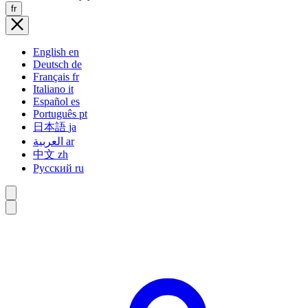
fr
English
en
Deutsch
de
Français
fr
Italiano
it
Español
es
Português
pt
日本語
ja
العربية
ar
中文
zh
Русский
ru