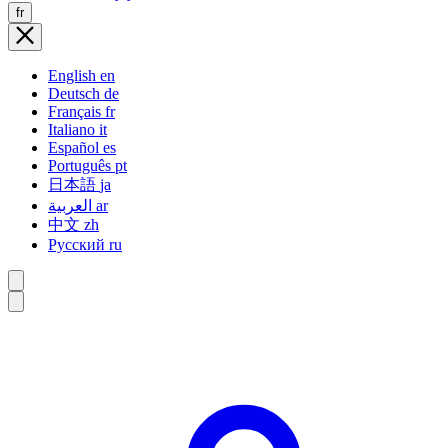
fr
English
en
Deutsch
de
Français
fr
Italiano
it
Español
es
Português
pt
日本語
ja
العربية
ar
中文
zh
Русский
ru