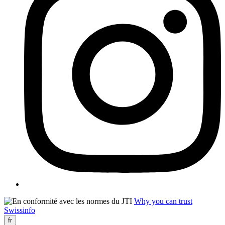
Why you can trust
Swissinfo
fr