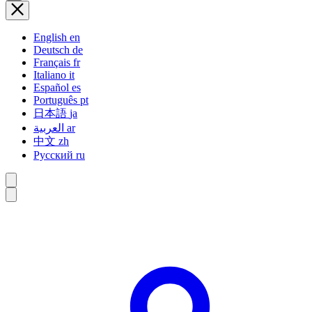
English
en
Deutsch
de
Français
fr
Italiano
it
Español
es
Português
pt
日本語
ja
العربية
ar
中文
zh
Русский
ru