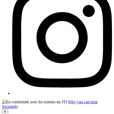
Why you can trust
Swissinfo
fr