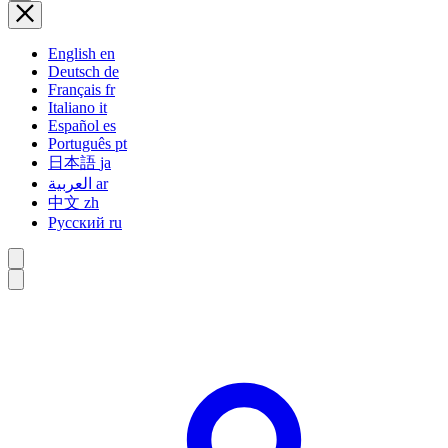
English
en
Deutsch
de
Français
fr
Italiano
it
Español
es
Português
pt
日本語
ja
العربية
ar
中文
zh
Русский
ru