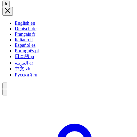
fr
English
en
Deutsch
de
Français
fr
Italiano
it
Español
es
Português
pt
日本語
ja
العربية
ar
中文
zh
Русский
ru