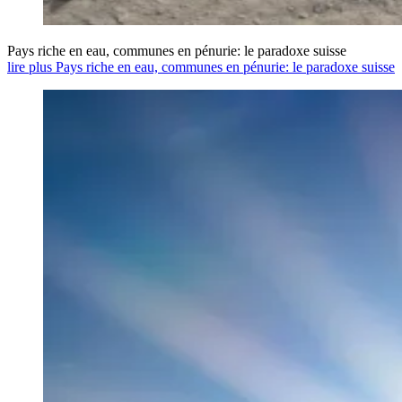
Pays riche en eau, communes en pénurie: le paradoxe suisse
lire plus Pays riche en eau, communes en pénurie: le paradoxe suisse