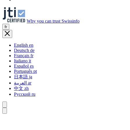
Why you can trust Swissinfo
fr
English
en
Deutsch
de
Français
fr
Italiano
it
Español
es
Português
pt
日本語
ja
العربية
ar
中文
zh
Русский
ru