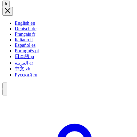
fr
English
en
Deutsch
de
Français
fr
Italiano
it
Español
es
Português
pt
日本語
ja
العربية
ar
中文
zh
Русский
ru