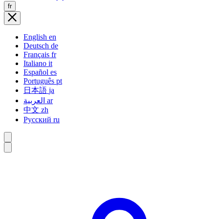
fr
English
en
Deutsch
de
Français
fr
Italiano
it
Español
es
Português
pt
日本語
ja
العربية
ar
中文
zh
Русский
ru