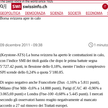
The Swiss voice in the world since 1935
Vai alla homepage
Vai alla navigazione
Vai alla navigazione orizzontale
Vai alla selezione della lingua
Vai al contenuto
IT
GEOPOLITICA
DEMOCRAZIA
SCIENZA
SOCIETÀ
ECONOMIA
Borsa svizzera apre in calo
Questo
09 dicembre 2011 - 09:38
1 minuto
contenuto
è
(Keystone-ATS)
La borsa svizzera ha aperto le contrattazioni in calo,
stato
con l’indice SMI dei titoli guida che dopo le prima battute segna
pubblicato
5’727.42 punti, in flessione dello 0,18%, mentre l’indice complessivo
al
SPI scende dello 0,24% a quota 5’180.85.
Di segno negativo anche Francoforte (Dax -1,16% a 5.811 punti),
Milano (Ftse Mib -0,6% a 14.888 punti), Parigi (CAC 40 -0,96% a
3.065,69 punti) e Londra (Ftse-100 -0,68% a 5.445 punti). I mercati
secondo gli osservatori hanno reagito negativamente al mancato
accordo a 27 sul rinnovo dei Trattati europei.