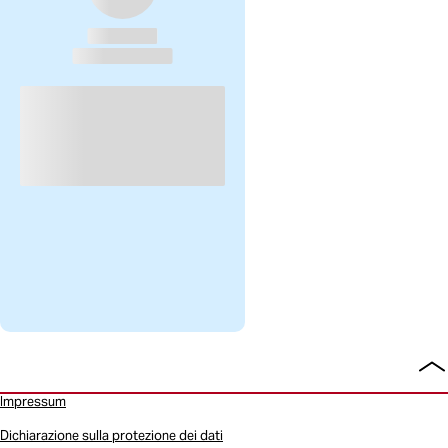
To
all
Impressum
Dichiarazione sulla protezione dei dati