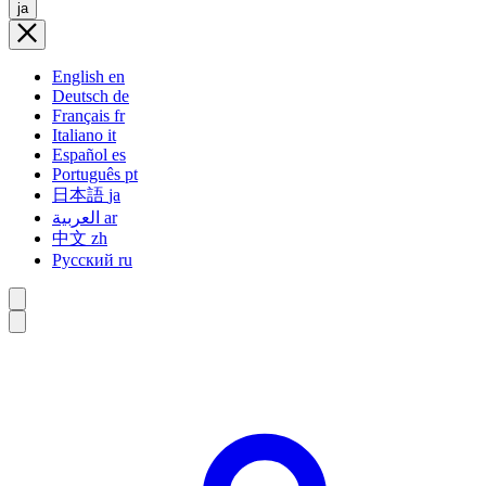
ja
English
en
Deutsch
de
Français
fr
Italiano
it
Español
es
Português
pt
日本語
ja
العربية
ar
中文
zh
Русский
ru