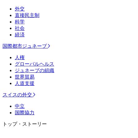
外交
直接民主制
科学
社会
経済
国際都市ジュネーブ
人権
グローバルヘルス
ジュネーブの組織
世界貿易
人道支援
スイスの外交
中立
国際協力
トップ・ストーリー