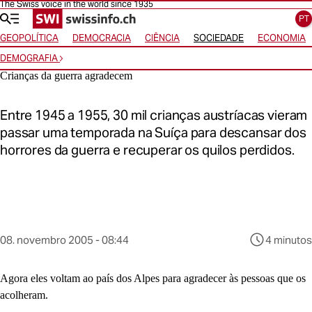
The Swiss voice in the world since 1935
Ir para a página inicial
Ir para a navegação
Ir para a navegação horizontal
Ir para a seleção de idioma
Ir para o conteúdo
PT
GEOPOLÍTICA
DEMOCRACIA
CIÊNCIA
SOCIEDADE
ECONOMIA
DEMOGRAFIA
Crianças da guerra agradecem
Entre 1945 a 1955, 30 mil crianças austríacas vieram
passar uma temporada na Suíça para descansar dos
horrores da guerra e recuperar os quilos perdidos.
Este
08. novembro 2005 - 08:44
4 minutos
conteúdo
foi
publicado
Agora eles voltam ao país dos Alpes para agradecer às pessoas que os
em
acolheram.