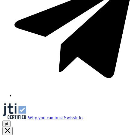
Why you can trust Swissinfo
pt