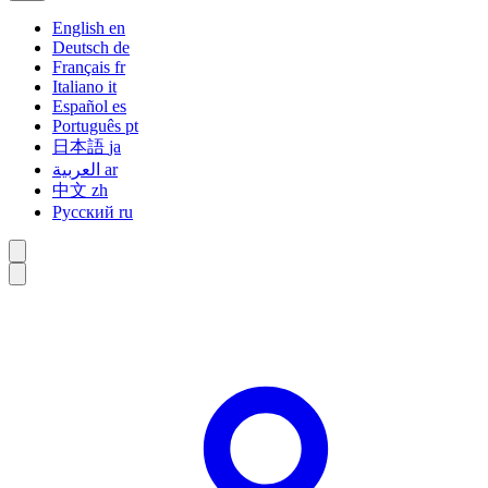
English
en
Deutsch
de
Français
fr
Italiano
it
Español
es
Português
pt
日本語
ja
العربية
ar
中文
zh
Русский
ru