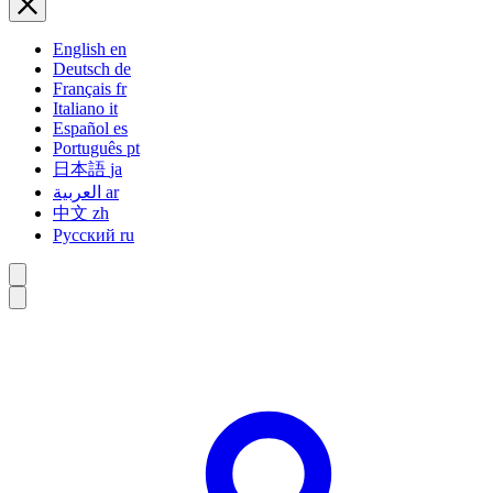
English
en
Deutsch
de
Français
fr
Italiano
it
Español
es
Português
pt
日本語
ja
العربية
ar
中文
zh
Русский
ru