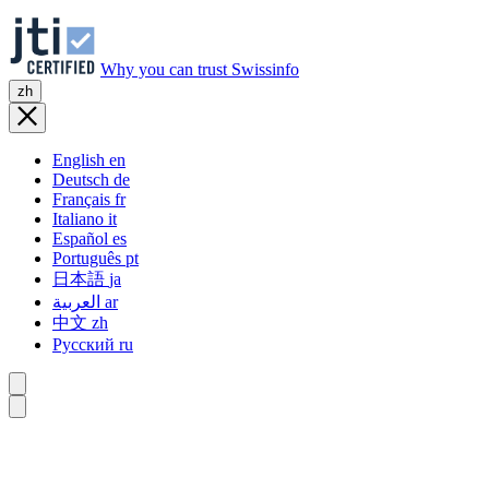
Why you can trust Swissinfo
zh
English
en
Deutsch
de
Français
fr
Italiano
it
Español
es
Português
pt
日本語
ja
العربية
ar
中文
zh
Русский
ru