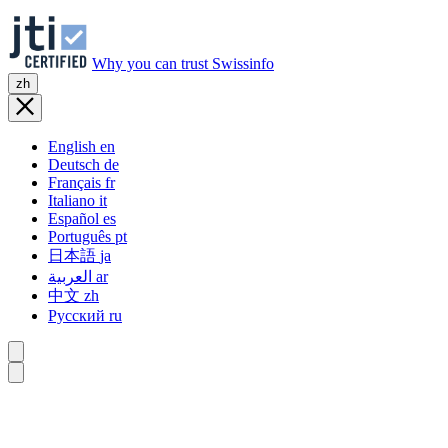
Why you can trust Swissinfo
zh
English
en
Deutsch
de
Français
fr
Italiano
it
Español
es
Português
pt
日本語
ja
العربية
ar
中文
zh
Русский
ru