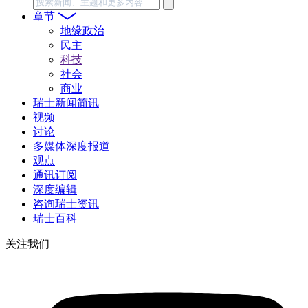
搜
索
章节
地缘政治
民主
科技
社会
商业
瑞士新闻简讯
视频
讨论
多媒体深度报道
观点
通讯订阅
深度编辑
咨询瑞士资讯
瑞士百科
关注我们