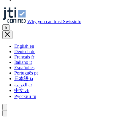
Why you can trust Swissinfo
fr
English
en
Deutsch
de
Français
fr
Italiano
it
Español
es
Português
pt
日本語
ja
العربية
ar
中文
zh
Русский
ru