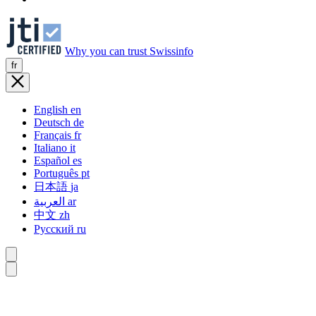
Why you can trust Swissinfo
fr
English
en
Deutsch
de
Français
fr
Italiano
it
Español
es
Português
pt
日本語
ja
العربية
ar
中文
zh
Русский
ru